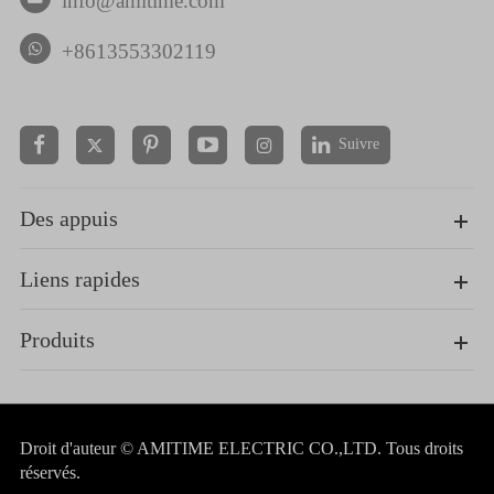
info@amitime.com
+8613553302119
Suivre


Des appuis
Liens rapides
Produits
Droit d'auteur ©
AMITIME ELECTRIC CO.,LTD.
Tous droits
réservés.