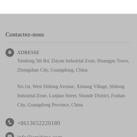
Contactez-nous
ADRESSE

Yandong 5th Rd, Dayan Industrial Zone, Huangpu Town,
Zhongshan City, Guangdong, China
No.1st, West Shilong Avenue, Xintang Village, Shilong
Industrial Zone, Lunjiao Street, Shunde District, Foshan
City, Guangdong Province, China
+8613652220180

