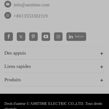
info@amitime.com

+8613553302119
Suivre


Des appuis
Liens rapides
Produits
Droit d'auteur ©
AMITIME ELECTRIC CO.,LTD.
Tous droits
réservés.