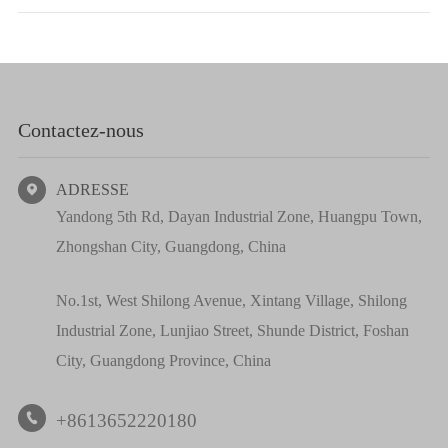
Contactez-nous
ADRESSE

Yandong 5th Rd, Dayan Industrial Zone, Huangpu Town,
Zhongshan City, Guangdong, China
No.1st, West Shilong Avenue, Xintang Village, Shilong
Industrial Zone, Lunjiao Street, Shunde District, Foshan
City, Guangdong Province, China
+8613652220180
