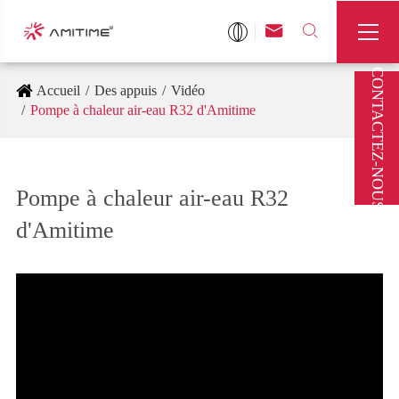



CONTACTEZ-NOUS
Accueil
Des appuis
Vidéo
Pompe à chaleur air-eau R32 d'Amitime
Pompe à chaleur air-eau R32
d'Amitime