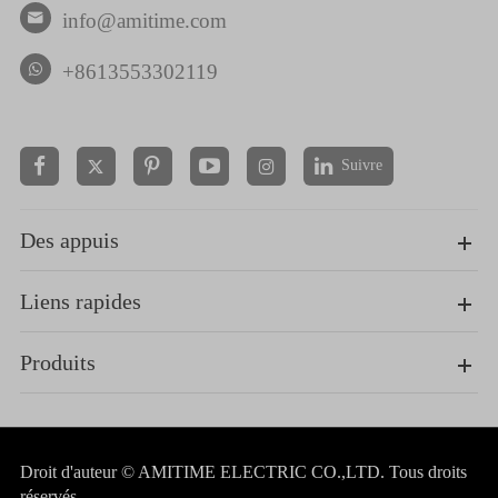
info@amitime.com

+8613553302119
Suivre


Des appuis
Liens rapides
Produits
Droit d'auteur ©
AMITIME ELECTRIC CO.,LTD.
Tous droits
réservés.