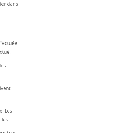
lier dans
ffectuée.
ctué.
des
ivent
e. Les
iles.