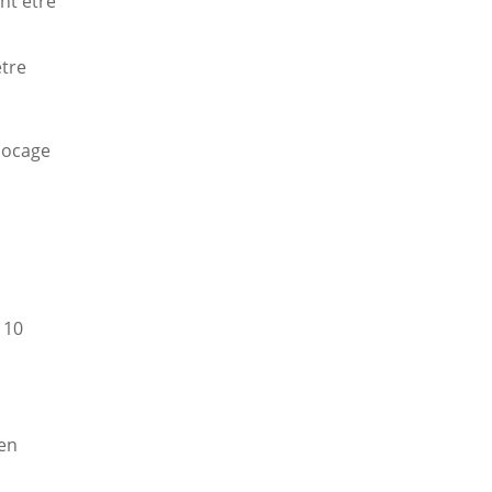
nt être
être
blocage
 10
 en