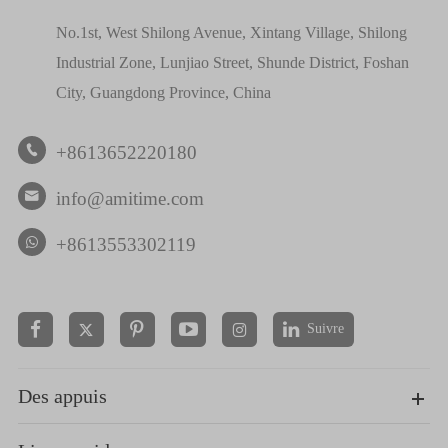
No.1st, West Shilong Avenue, Xintang Village, Shilong
Industrial Zone, Lunjiao Street, Shunde District, Foshan
City, Guangdong Province, China
+8613652220180

info@amitime.com

+8613553302119
Suivre


Des appuis