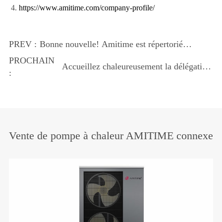
https://www.amitime.com/company-profile/
PREV :
Bonne nouvelle! Amitime est répertorié
dans le sixième lot de niveau national
PROCHAIN
Accueillez chaleureusement la délégation
spécialisé, raffiné et innovant
:
entrepreneuriale de la Chambre de
commerce du Jiangxi dans la ville de
Zhongshan pour visiter AMITIME
Vente de pompe à chaleur AMITIME connexe