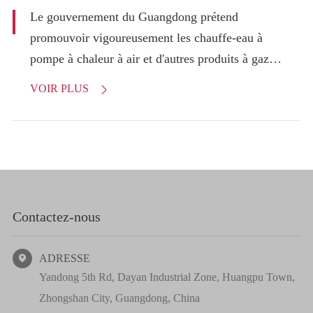
Le gouvernement du Guangdong prétend
promouvoir vigoureusement les chauffe-eau à
pompe à chaleur à air et d'autres produits à gaz
alternatifs
VOIR PLUS

Contactez-nous
ADRESSE

Yandong 5th Rd, Dayan Industrial Zone, Huangpu Town,
Zhongshan City, Guangdong, China