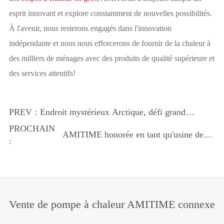
esprit innovant et explore constamment de nouvelles possibilités.
À l'avenir, nous resterons engagés dans l'innovation
indépendante et nous nous efforcerons de fournir de la chaleur à
des milliers de ménages avec des produits de qualité supérieure et
des services attentifs!
PREV :
Endroit mystérieux Arctique, défi grand
froid! Amitime conquérit une température
PROCHAIN
AMITIME honorée en tant qu'usine de
extrême basse à Mohe avec l'Académie
:
référence: la réduction de nouveaux
chinoise de recherche sur le bâtiment!
sommets dans l'industrie des pompes à
chaleur
Vente de pompe à chaleur AMITIME connexe