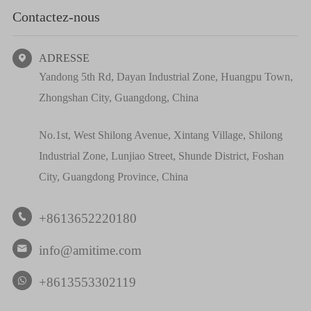
Contactez-nous
ADRESSE

Yandong 5th Rd, Dayan Industrial Zone, Huangpu Town,
Zhongshan City, Guangdong, China
No.1st, West Shilong Avenue, Xintang Village, Shilong
Industrial Zone, Lunjiao Street, Shunde District, Foshan
City, Guangdong Province, China
+8613652220180

info@amitime.com

+8613553302119