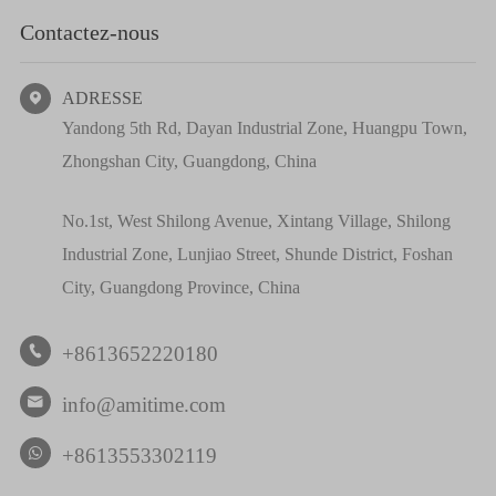
Contactez-nous
ADRESSE

Yandong 5th Rd, Dayan Industrial Zone, Huangpu Town,
Zhongshan City, Guangdong, China
No.1st, West Shilong Avenue, Xintang Village, Shilong
Industrial Zone, Lunjiao Street, Shunde District, Foshan
City, Guangdong Province, China
+8613652220180

info@amitime.com

+8613553302119