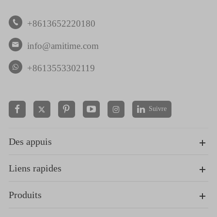
+8613652220180

info@amitime.com

+8613553302119
Suivre


Des appuis
Liens rapides
Produits