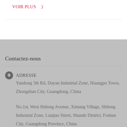
VOIR PLUS

Contactez-nous
ADRESSE

Yandong 5th Rd, Dayan Industrial Zone, Huangpu Town,
Zhongshan City, Guangdong, China
No.1st, West Shilong Avenue, Xintang Village, Shilong
Industrial Zone, Lunjiao Street, Shunde District, Foshan
City, Guangdong Province, China