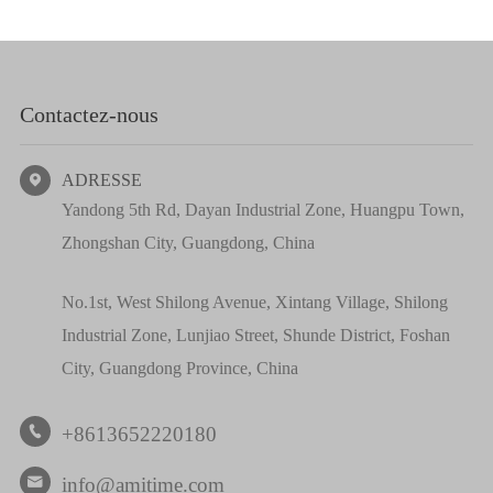
Contactez-nous
ADRESSE

Yandong 5th Rd, Dayan Industrial Zone, Huangpu Town,
Zhongshan City, Guangdong, China
No.1st, West Shilong Avenue, Xintang Village, Shilong
Industrial Zone, Lunjiao Street, Shunde District, Foshan
City, Guangdong Province, China
+8613652220180

info@amitime.com
