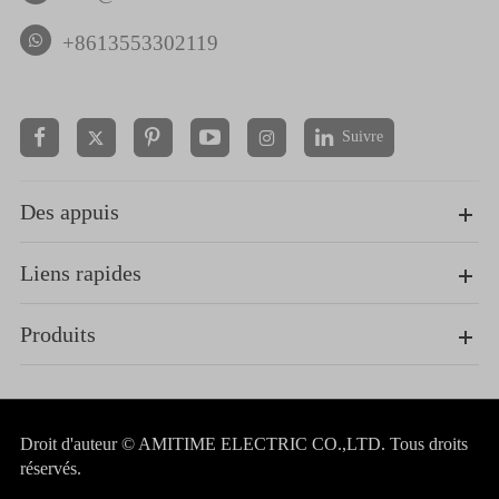
+8613553302119
Suivre


Des appuis
Liens rapides
Produits
Droit d'auteur ©
AMITIME ELECTRIC CO.,LTD.
Tous droits
réservés.